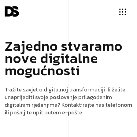
Z
a
j
e
d
n
o
s
t
v
a
r
a
m
o
n
o
v
e
d
i
g
i
t
a
l
n
e
m
o
g
u
ć
n
o
s
t
i
Tražite savjet o digitalnoj transformaciji ili želite
unaprijediti svoje poslovanje prilagođenim
digitalnim rješenjima? Kontaktirajte nas telefonom
ili pošaljite upit putem e-pošte.