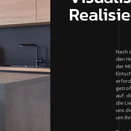
Realisi
Nach d
den H
der M
Entsc
erfor
getrof
auf: d
die Li
uns di
um Ihn