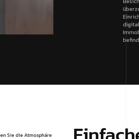
Besic
überze
Einric
digita
Immobi
befind
Einfach
ben Sie die Atmosphäre