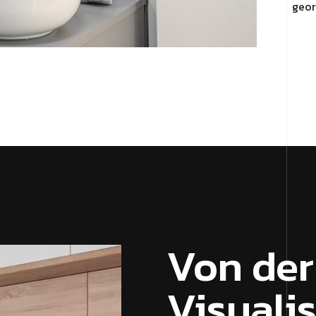
geor
Von der
Visuali