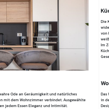
Kü
Die 
wide
von 
weiß
Im Z
Küch
Gese
Wo
wahre Ode an Geräumigkeit und natürliches
Das 
eren mit dem Wohnzimmer verbindet. Ausgewählte
in d
hen jedem Essen Eleganz und Intimität.
Desi