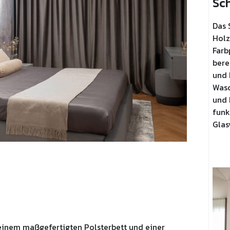
Sc
Das 
Holz
Farb
bere
und 
Wasc
und 
funk
Glas
einem maßgefertigten Polsterbett und einer